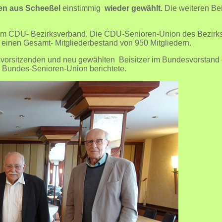
hen aus Scheeßel
einstimmig
wieder gewählt.
Die weiteren Bei
ed im CDU- Bezirksverband. Die CDU-Senioren-Union des Bezirk
inen Gesamt- Mitgliederbestand von 950 Mitgliedern.
desvorsitzenden und neu gewählten Beisitzer im Bundesvorsta
 Bundes-Senioren-Union berichtete.