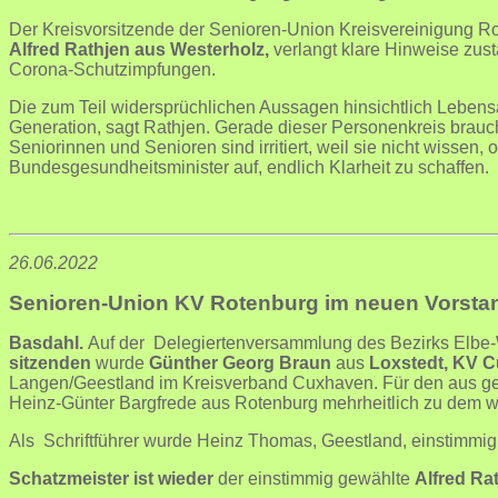
Der Kreisvorsitzende der Senioren-Union Kreisvereinigung 
Alfred Rathjen aus Westerholz
,
verlangt klare Hinweise zus
Corona-Schutzimpfungen.
Die zum Teil widersprüchlichen Aussagen hinsichtlich Lebensa
Generation, sagt Rathjen. Gerade dieser Personenkreis brauch
Seniorinnen und Senioren sind irritiert, weil sie nicht wissen, 
Bundesgesundheitsminister auf, endlich Klarheit zu schaffen.
26.06.2022
Senioren-Union KV Rotenburg im neuen Vorstand
Basdahl.
Auf der Delegiertenversammlung des Bezirks Elbe-
sitzenden
wurde
Günther Georg Braun
aus
Loxstedt, KV 
Langen/Geestland im Kreisverband Cuxhaven. Für den aus ge
Heinz-Günter Bargfrede aus Rotenburg mehrheitlich zu dem wei
Als Schriftführer wurde Heinz Thomas, Geestland, einstimmig
Schatzmeister ist wieder
der einstimmig gewählte
Alfred Ra