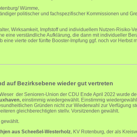
Rotenburg/ Wümme,
tändiger politischer und fachspezifischer Kommissionen und G
lter, Wirksamkeit, Impfstoff und individuellem Nutzen-Risiko-V
e eine verständliche Aufklärung, die dann mit individueller Be
ob eine vierte oder fünfte Booster-Impfung ggf. noch vor Herbst mi
 auf Bezirksebene wieder gut vertreten
Weser der Senioren-Union der CDU Ende April 2022 wurde der
Cuxhaven,
einstimmig wiedergewählt. Einstimmig wiedergewählt a
sundheitlichen Gründen nicht zur Wiederwahl zur Verfügung 
teren gleichberechtigten stellv. Vorsitzenden gewählt.
 gewählt.
thjen aus Scheeßel-Westerholz
, KV Rotenburg, der als Kreisvo