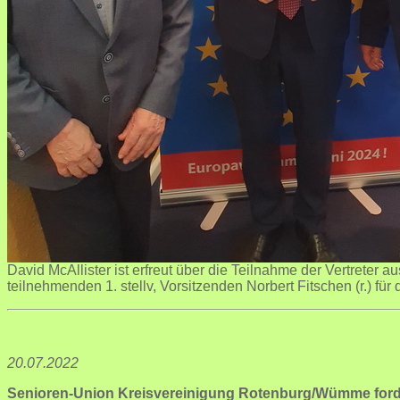
David McAllister ist erfreut über die Teilnahme der Vertreter
teilnehmenden 1. stellv, Vorsitzenden Norbert Fitschen (r.) für 
20.07.2022
Senioren-Union Kreisvereinigung Rotenburg/Wümme
for