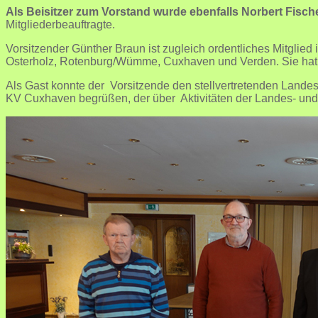
Als Beisitzer zum Vorstand wurde ebenfalls Norbert Fisc
Mitgliederbeauftragte.
Vorsitzender Günther Braun ist zugleich ordentliches Mitgli
Osterholz, Rotenburg/Wümme, Cuxhaven und Verden. Sie hat e
Als Gast konnte der Vorsitzende den stellvertretenden Lan
KV Cuxhaven begrüßen, der über Aktivitäten der Landes- und