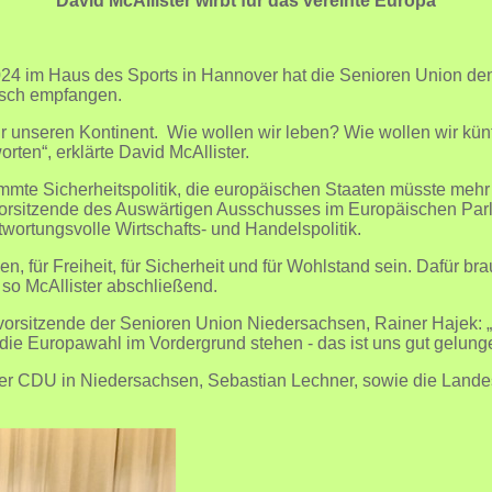
David McAllister wirbt für das vereinte Europa
24 im Haus des Sports in Hannover hat die Senioren Union de
usch empfangen.
r unseren Kontinent. Wie wollen wir leben? Wie wollen wir kün
ten“, erklärte David McAllister.
mte Sicherheitspolitik, die europäischen Staaten müsste mehr
Vorsitzende des Auswärtigen Ausschusses im Europäischen Parl
wortungsvolle Wirtschafts- und Handelspolitik.
en, für Freiheit, für Sicherheit und für Wohlstand sein. Dafür 
so McAllister abschließend.
orsitzende der Senioren Union Niedersachsen, Rainer Hajek: „B
ie Europawahl im Vordergrund stehen - das ist uns gut gelung
der CDU in Niedersachsen, Sebastian Lechner, sowie die Lande